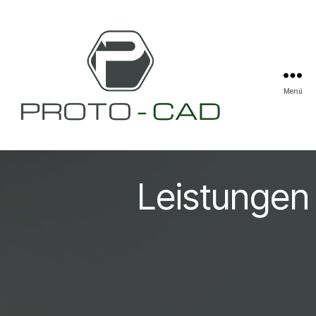
Menü
Entwicklung
&
Design
Markus
Leistungen
Binder