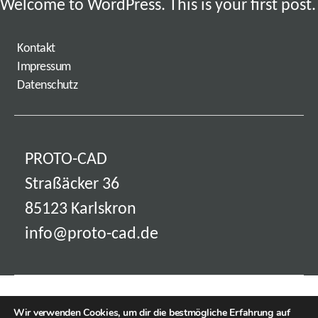
Welcome to WordPress. This is your first post. E
Kontakt
Impressum
Datenschutz
PROTO-CAD
Straßäcker 36
85123 Karlskron
info@proto-cad.de
© 2026
Entwicklung & Design
Nach oben
↑
Wir verwenden Cookies, um dir die bestmögliche Erfahrung auf