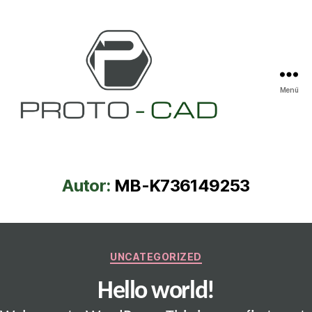
Menü
Entwicklung
&
Design
Markus
Autor:
MB-K736149253
Binder
Kategorien
UNCATEGORIZED
Hello world!